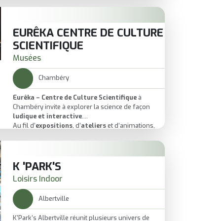
maintenant.
EURÊKA CENTRE DE CULTURE
SCIENTIFIQUE
Musées
Chambéry
Eurêka – Centre de Culture Scientifique
à
Chambéry invite à explorer la science de façon
ludique et interactive
.
Au fil d’
expositions
, d’
ateliers
et d’animations,
petits et grands expérimentent, manipulent et
s’émerveillent.
Un lieu idéal pour éveiller la
curiosité
,
comprendre le monde autrement et partager un
K 'PARK'S
moment
intelligent et fun
.
Loisirs Indoor
Parfait pour une sortie en famille ou entre amis,
entre
découvertes
et
surprises
à chaque étape.
Albertville
K’Park’s Albertville réunit plusieurs univers de