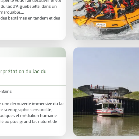
apente vous fait découvrir le vol
 du lac d’Aiguebelette, dans un
emarquable.
e des baptêmes en tandem et des
tissage pour débuter ou
s moniteurs diplômés d’État, elle
n, panorama et accompagnement
erprétation du lac du
-Bains
e une découverte immersive du lac
re scénographie sensorielle,
udiques et médiation humaine.
ié au plus grand lac naturel de
rve, on écoute et on comprend
ème lacustre.