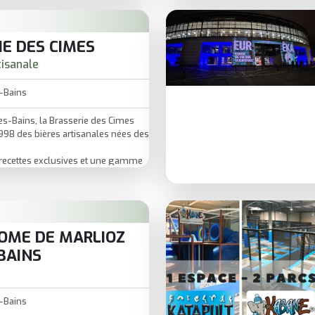
e science, patrimoine et émotions
e d’explorer le territoire
 pour les curieux, les familles et
IE DES CIMES
ulent voir le lac sous un angle
tisanale
-Bains
es-Bains, la Brasserie des Cimes
998 des bières artisanales nées des
recettes exclusives et une gamme
 les goûts (blondes, blanches,
, noires…).
OME DE MARLIOZ
BAINS
-Bains