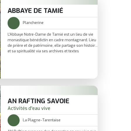
ABBAYE DE TAMIÉ
Plancherine
L'Abbaye Notre-Dame de Tamié est un lieu de vie
monastique bénédictin en cadre montagnard. Lieu
de prière et de patrimoine, elle partage son histoire
et sa spiritualité via ses archives et textes
liturgiques officiels. Le site propose des homélies
et documents sur la vie des frères pour mieux
comprendre l’abbaye. Parcourez les sections
officielles pour l’offre spirituelle, les ressources et
les actualités.
AN RAFTING SAVOIE
Activités d'eau vive
La Plagne-Tarentaise