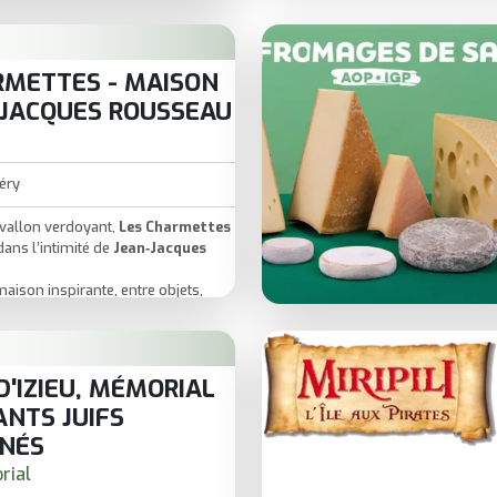
 qui mélange
découverte
et
donne envie de prolonger
 de voir l’eau… autrement.
RMETTES - MAISON
-JACQUES ROUSSEAU
éry
vallon verdoyant,
Les Charmettes
ans l’intimité de
Jean‑Jacques
maison inspirante, entre objets,
hère du XVIIIe siècle.
ins
prolongent l’expérience,
nthèse hors du temps.
tique à Chambéry, idéal pour
D'IZIEU, MÉMORIAL
re, nature et histoire
.
ANTS JUIFS
NÉS
rial