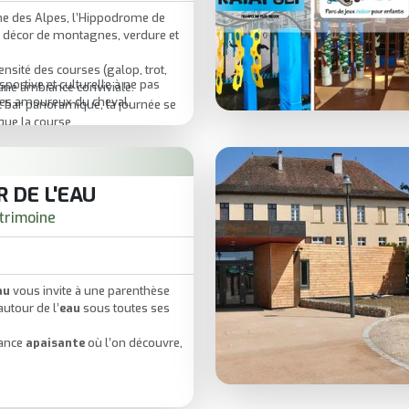
e des Alpes, l’Hippodrome de
n décor de montagnes, verdure et
tensité des courses (galop, trot,
portive et culturelle à ne pas
une ambiance conviviale.
es amoureux du cheval.
t bar panoramique, la journée se
que la course.
R DE L'EAU
trimoine
au
vous invite à une parenthèse
autour de l’
eau
sous toutes ses
iance
apaisante
où l’on découvre,
merveille au fil d’expériences
sortie
curieuse
(en solo, en famille