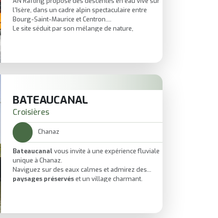
AN Rafting propose des descentes en eau vive sur
l’Isère, dans un cadre alpin spectaculaire entre
Bourg-Saint-Maurice et Centron.
Le site séduit par son mélange de nature,
adrénaline et convivialité, avec des parcours
accessibles aussi bien aux familles qu’aux
amateurs de sensations plus sportives.
C’est une base reconnue pour le rafting en Savoie,
au pied des grandes stations de Tarentaise.
BATEAUCANAL
Croisières
Chanaz
Bateaucanal
vous invite à une expérience fluviale
unique à Chanaz.
Naviguez sur des eaux calmes et admirez des
paysages préservés
et un village charmant.
Sorties
familiales
, escapades romantiques et
panoramas inoubliables sur l'eau.
Plongez dans l'histoire du canal et vivez des
moments authentiques — réservez dès