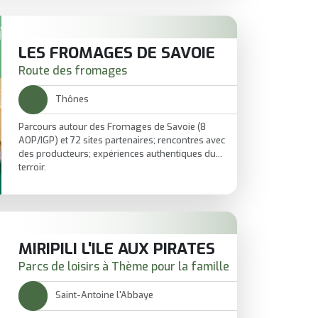
une escapade
authentique
entre patrimoine et
légendes.
De quoi repartir avec l’envie d’en découvrir encore
plus sur
Mandrin
et ses secrets.
LES FROMAGES DE SAVOIE
Route des fromages
Thônes
Parcours autour des Fromages de Savoie (8
AOP/IGP) et 72 sites partenaires; rencontres avec
des producteurs; expériences authentiques du
terroir.
MIRIPILI L'ILE AUX PIRATES
Parcs de loisirs à Thème pour la famille
Saint-Antoine l'Abbaye