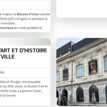
 majeur, la
Maison d’Izieu
raconte
fants juifs réfugiés ici pendant la
 mondiale.
storique
(en visite guidée) et
al
, la visite mêle émotion,
ntiques et réflexion.
ant où la beauté du paysage
 portée de ce qui s’y est joué.
ART ET D'HISTOIRE
tielle pour comprendre,
e pas oublier.
TVILLE
ille
a Maison Rouge, remarquable
n du XIVe siècle, le Musée d’art et
rtville invite à explorer l’âme
de la Savoie.
té médiévale de Conflans, il fait
logie, art sacré, vie quotidienne