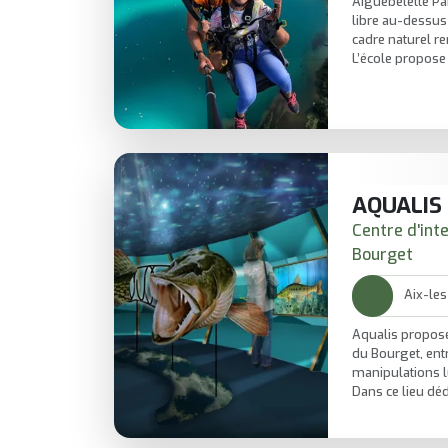
Aiguebelette Par
libre au-dessus
cadre naturel r
L’école propos
stages d’appren
progresser.
Encadrée par de
mêle sensatio
sérieux.
AQUALIS
Centre d'int
Bourget
Aix-les
Aqualis propos
du Bourget, ent
manipulations l
Dans ce lieu déd
France, on obse
mieux l’écosyst