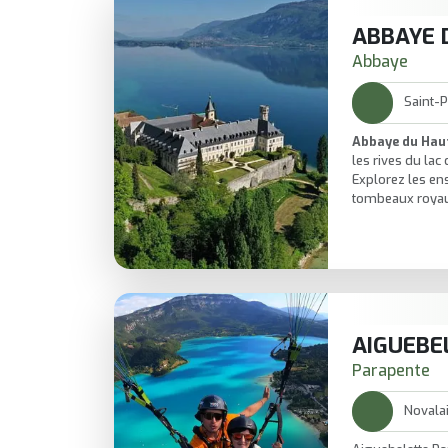
ABBAYE 
Abbaye
Saint-P
Abbaye du Ha
les rives du lac
Explorez les e
tombeaux royaux
Promenades tranq
expositions qui 
Un lieu qui invi
dans le temps.
AIGUEBE
Parapente
Novala