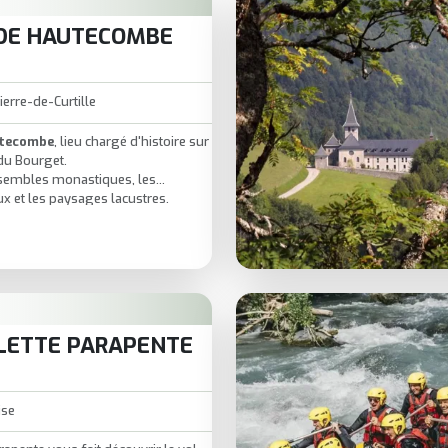
DE HAUTECOMBE
ierre-de-Curtille
utecombe
, lieu chargé d'histoire sur
 du Bourget.
nsembles monastiques, les
 et les paysages lacustres.
uilles, jardins paisibles et
racontent la Savoie.
te à la contemplation et au voyage
LETTE PARAPENTE
ise