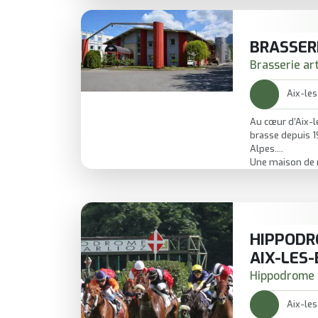
Le parcours mêl
pour donner envi
autrement.
Une visite idéale
BRASSER
tous ceux qui ve
Brasserie ar
nouveau.
Aix-les
Au cœur d’Aix-l
brasse depuis 1
Alpes.
Une maison de 
riche pour tous
ambrées, brunes
HIPPODR
AIX-LES-
Hippodrome
Aix-les