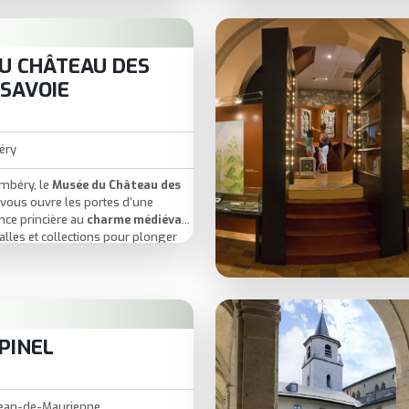
emiers équipements de ski.
 humaine, riche en histoires, pour
erritoire autrement.
U CHÂTEAU DES
 SAVOIE
éry
mbéry, le
Musée du Château des
vous ouvre les portes d’une
nce princière au
charme médiéval
.
alles et collections pour plonger
de la Savoie
et de ses grands
eurs du château, profitez de
rbes sur la ville et les reliefs
urnable pour mêler
patrimoine
,
PINEL
uverte
en une seule visite.
Jean-de-Maurienne