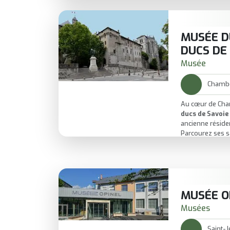
savoyarde et pr
Un lieu à taille
comprendre le t
MUSÉE D
DUCS DE
Musée
Chamb
Au cœur de Cha
ducs de Savoie
ancienne réside
Parcourez ses s
dans l’
histoire 
personnages.
Depuis les haut
panoramas
supe
environnants.
Un lieu inconto
MUSÉE O
culture
et
déco
Musées
Saint-