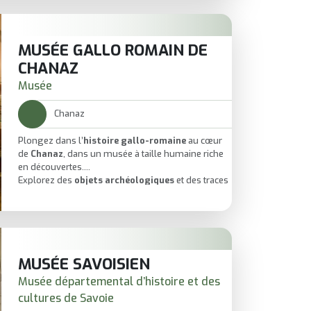
Entre maîtres anciens et regards sur l’histoire
artistique savoyarde, la visite réserve de vraies
surprises.
Un musée à la fois
élégant, accessible et riche
MUSÉE GALLO ROMAIN DE
en chefs-d’œuvre
.
CHANAZ
Musée
Chanaz
Plongez dans l’
histoire gallo-romaine
au cœur
de
Chanaz
, dans un musée à taille humaine riche
en découvertes.
Explorez des
objets archéologiques
et des traces
du quotidien antique qui racontent la vie
d’autrefois.
Une visite
accessible et captivante
, idéale pour
les curieux, en famille ou entre amis.
Parfait à combiner avec une balade dans le village
pour une parenthèse
culture + charme
.
MUSÉE SAVOISIEN
Musée départemental d’histoire et des
cultures de Savoie