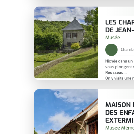
ou entre amis)
détente
.
Une visite qui 
l’exploration et
LES CHA
DE JEAN
Musée
Chamb
Nichée dans un 
vous plongent d
Rousseau
.
On y visite une 
décors et atmosp
Autour, les
jard
comme une pare
Un lieu embléma
MAISON 
mêler
littératu
DES ENF
EXTERMI
Musée Mémo