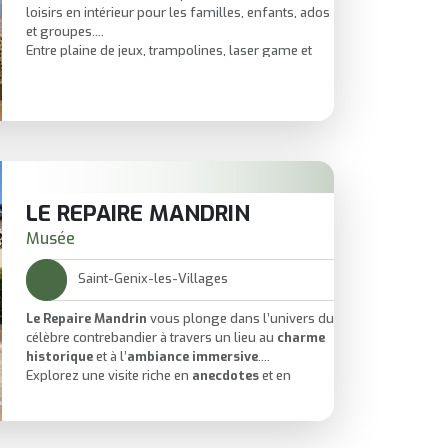
loisirs en intérieur pour les familles, enfants, ados
et groupes.
Entre plaine de jeux, trampolines, laser game et
Gellyball, chacun trouve une activité adaptée à son
âge et à son envie.
Un lieu dynamique pour se défouler, partager un
moment en famille ou organiser une sortie entre
amis.
LE REPAIRE MANDRIN
Musée
Saint-Genix-les-Villages
Le Repaire Mandrin
vous plonge dans l’univers du
célèbre contrebandier à travers un lieu au
charme
historique
et à l’
ambiance immersive
.
Explorez une visite riche en
anecdotes
et en
mystères
, idéale pour les curieux et les
passionnés d’histoire.
Un incontournable à Saint‑Genix‑les‑Villages pour