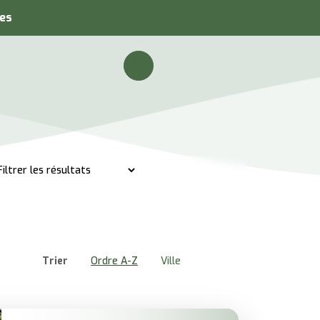
pes
Trier
Ordre A-Z
Ville