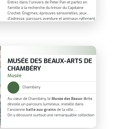
Entrez dans l’univers de Peter Pan et partez en
famille à la recherche du trésor du Capitaine
Crochet. Énigmes, épreuves sensorielles, jeux
d’adresse, parcours aventure et animaux rythment
une visite en pleine nature, conçue pour faire
participer petits et grands.
MUSÉE DES BEAUX-ARTS DE
CHAMBÉRY
Musée
Chambéry
Au cœur de Chambéry, le
Musée des Beaux-Arts
dévoile un parcours lumineux, installé dans
l’ancienne
halle aux grains
de la ville.
On y découvre surtout une remarquable collection
de
peinture italienne
, du Moyen Âge aux débuts
du XXe siècle.